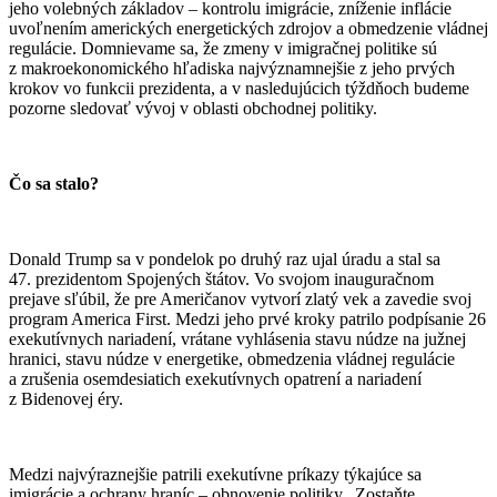
jeho volebných základov – kontrolu imigrácie, zníženie inflácie
uvoľnením amerických energetických zdrojov a obmedzenie vládnej
regulácie. Domnievame sa, že zmeny v imigračnej politike sú
z makroekonomického hľadiska najvýznamnejšie z jeho prvých
krokov vo funkcii prezidenta, a v nasledujúcich týždňoch budeme
pozorne sledovať vývoj v oblasti obchodnej politiky.
Čo sa stalo?
Donald Trump sa v pondelok po druhý raz ujal úradu a stal sa
47. prezidentom Spojených štátov. Vo svojom inauguračnom
prejave sľúbil, že pre Američanov vytvorí zlatý vek a zavedie svoj
program America First. Medzi jeho prvé kroky patrilo podpísanie 26
exekutívnych nariadení, vrátane vyhlásenia stavu núdze na južnej
hranici, stavu núdze v energetike, obmedzenia vládnej regulácie
a zrušenia osemdesiatich exekutívnych opatrení a nariadení
z Bidenovej éry.
Medzi najvýraznejšie patrili exekutívne príkazy týkajúce sa
imigrácie a ochrany hraníc – obnovenie politiky „Zostaňte