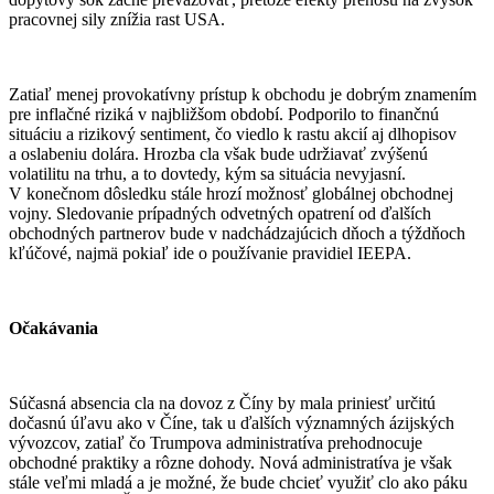
pracovnej sily znížia rast USA.
Zatiaľ menej provokatívny prístup k obchodu je dobrým znamením
pre inflačné riziká v najbližšom období. Podporilo to finančnú
situáciu a rizikový sentiment, čo viedlo k rastu akcií aj dlhopisov
a oslabeniu dolára. Hrozba cla však bude udržiavať zvýšenú
volatilitu na trhu, a to dovtedy, kým sa situácia nevyjasní.
V konečnom dôsledku stále hrozí možnosť globálnej obchodnej
vojny. Sledovanie prípadných odvetných opatrení od ďalších
obchodných partnerov bude v nadchádzajúcich dňoch a týždňoch
kľúčové, najmä pokiaľ ide o používanie pravidiel IEEPA.
Očakávania
Súčasná absencia cla na dovoz z Číny by mala priniesť určitú
dočasnú úľavu ako v Číne, tak u ďalších významných ázijských
vývozcov, zatiaľ čo Trumpova administratíva prehodnocuje
obchodné praktiky a rôzne dohody. Nová administratíva je však
stále veľmi mladá a je možné, že bude chcieť využiť clo ako páku