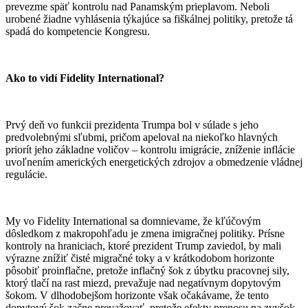
prevezme späť kontrolu nad Panamským prieplavom. Neboli
urobené žiadne vyhlásenia týkajúce sa fiškálnej politiky, pretože tá
spadá do kompetencie Kongresu.
Ako to vidí Fidelity International?
Prvý deň vo funkcii prezidenta Trumpa bol v súlade s jeho
predvolebnými sľubmi, pričom apeloval na niekoľko hlavných
priorít jeho základne voličov – kontrolu imigrácie, zníženie inflácie
uvoľnením amerických energetických zdrojov a obmedzenie vládnej
regulácie.
My vo Fidelity International sa domnievame, že kľúčovým
dôsledkom z makropohľadu je zmena imigračnej politiky. Prísne
kontroly na hraniciach, ktoré prezident Trump zaviedol, by mali
výrazne znížiť čisté migračné toky a v krátkodobom horizonte
pôsobiť proinflačne, pretože inflačný šok z úbytku pracovnej sily,
ktorý tlačí na rast miezd, prevažuje nad negatívnym dopytovým
šokom. V dlhodobejšom horizonte však očakávame, že tento
dopytový šok začne prevažovať, pretože efekty prenosu na zvyšok