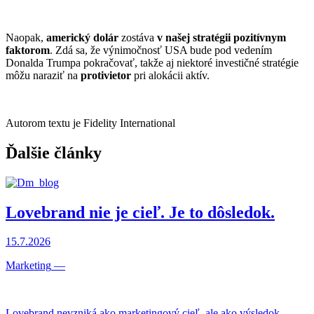
Naopak,
americký dolár
zostáva
v našej stratégii pozitívnym
faktorom
. Zdá sa, že výnimočnosť USA bude pod vedením
Donalda Trumpa pokračovať, takže aj niektoré investičné stratégie
môžu naraziť na
protivietor
pri alokácii aktív.
Autorom textu je Fidelity International
Ďalšie články
Lovebrand nie je cieľ. Je to dôsledok.
15.7.2026
Marketing
—
Lovebrand nevzniká ako marketingový cieľ, ale ako výsledok