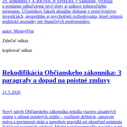
29. septembra v X-BIONIC® SPHERE v Šamoríne, vrcholia
a postupne odhaľujeme prvé témy aj spíkrov tohtoročného
programu. Účastníkov čakajú aktuálne diskusie o poisťovníctve,
investíciách, geopolitike aj psychológii rozhodovania, ktoré prinesú
praktické poznatky pre finančných profesionálov.
autor: MoneyFest
Zdieľať odkaz
kopírovať odkaz
Rekodifikácia Občianskeho zákonníka: 3
paragrafy a dopad na poistné zmluvy
21.5.2026
Nový návrh Občianskeho zákonníka prináša viacero zásadných
zmien v oblasti poistných zmlúv – rozširuje definície, upravuje
práva a povinnosti strán a spresňuje pravidlá pri ukončení poistenia
či hlásení poistných udalostí. Medzi najvýznamnejšie novinky patrí