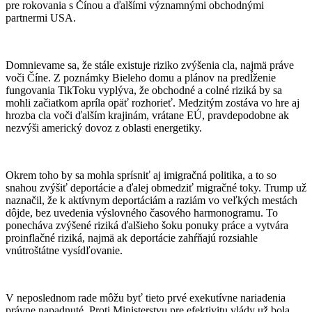
pre rokovania s Čínou a ďalšími významnými obchodnými
partnermi USA.
Domnievame sa, že stále existuje riziko zvýšenia cla, najmä práve
voči Číne. Z poznámky Bieleho domu a plánov na predĺženie
fungovania TikToku vyplýva, že obchodné a colné riziká by sa
mohli začiatkom apríla opäť rozhorieť. Medzitým zostáva vo hre aj
hrozba cla voči ďalším krajinám, vrátane EÚ, pravdepodobne ak
nezvýši americký dovoz z oblasti energetiky.
Okrem toho by sa mohla sprísniť aj imigračná politika, a to so
snahou zvýšiť deportácie a ďalej obmedziť migračné toky. Trump už
naznačil, že k aktívnym deportáciám a raziám vo veľkých mestách
dôjde, bez uvedenia výslovného časového harmonogramu. To
ponecháva zvýšené riziká ďalšieho šoku ponuky práce a vytvára
proinflačné riziká, najmä ak deportácie zahŕňajú rozsiahle
vnútroštátne vysídľovanie.
V neposlednom rade môžu byť tieto prvé exekutívne nariadenia
právne napadnuté. Proti Ministerstvu pre efektivitu vlády už bola