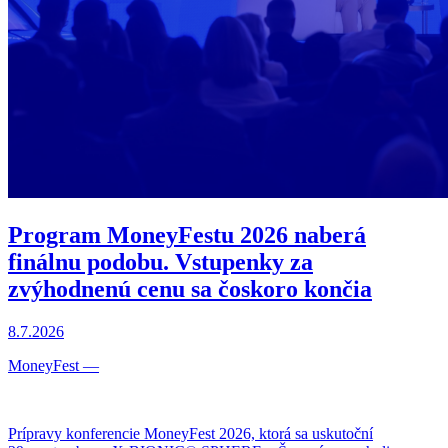
Program MoneyFestu 2026 naberá
finálnu podobu. Vstupenky za
zvýhodnenú cenu sa čoskoro končia
8.7.2026
MoneyFest
—
Prípravy konferencie MoneyFest 2026, ktorá sa uskutoční