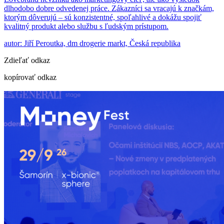
dlhodobo dobre odvedenej práce. Zákazníci sa vracajú k značkám,
ktorým dôverujú – sú konzistentné, spoľahlivé a dokážu spojiť
kvalitný produkt alebo službu s ľudským prístupom.
autor: Jiří Peroutka, dm drogerie markt, Česká republika
Zdieľať odkaz
kopírovať odkaz