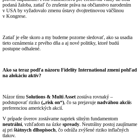
podaná žaloba, zatiaľ čo zrušenie práva na občianstvo narodením
v USA by vyžadovalo zmenu ústavy dvojtretinovou väčšinou
v Kongrese.
Zatiaľ je ešte skoro a my budeme pozorne sledovať, ako sa usadia
tieto oznámenia z prvého dňa a aj nové politiky, ktoré budú
postupne odhalené.
Ako sa teraz podľa názoru Fidelity International zmení pohľad
na alokáciu aktív?
Názor tímu
Solutions & Multi Asset
zostáva rovnaký –
podstupovať riziko
(„risk on“)
, čo sa prejavuje
nadváhou akcií
s
preferenciou amerických akcií.
V prípade úverov zostávame napriek silným fundamentom
neutrální
, vzhľadom na úzke
spready
. Neutrálny postoj zaujímame
aj pri
štátnych dlhopisoch
, čo odráža zvýšené riziko inflačných
tlakov.