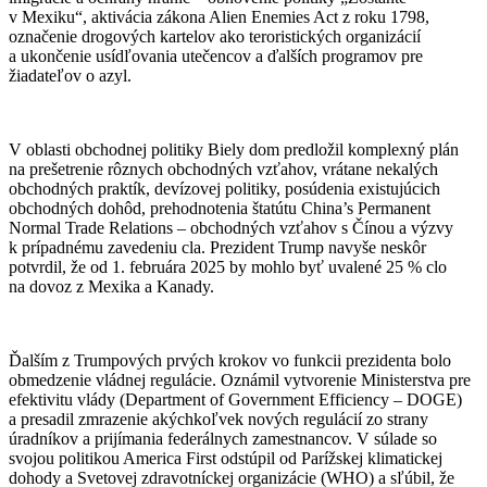
v Mexiku“, aktivácia zákona Alien Enemies Act z roku 1798,
označenie drogových kartelov ako teroristických organizácií
a ukončenie usídľovania utečencov a ďalších programov pre
žiadateľov o azyl.
V oblasti obchodnej politiky Biely dom predložil komplexný plán
na prešetrenie rôznych obchodných vzťahov, vrátane nekalých
obchodných praktík, devízovej politiky, posúdenia existujúcich
obchodných dohôd, prehodnotenia štatútu China’s Permanent
Normal Trade Relations – obchodných vzťahov s Čínou a výzvy
k prípadnému zavedeniu cla. Prezident Trump navyše neskôr
potvrdil, že od 1. februára 2025 by mohlo byť uvalené 25 % clo
na dovoz z Mexika a Kanady.
Ďalším z Trumpových prvých krokov vo funkcii prezidenta bolo
obmedzenie vládnej regulácie. Oznámil vytvorenie Ministerstva pre
efektivitu vlády (Department of Government Efficiency – DOGE)
a presadil zmrazenie akýchkoľvek nových regulácií zo strany
úradníkov a prijímania federálnych zamestnancov. V súlade so
svojou politikou America First odstúpil od Parížskej klimatickej
dohody a Svetovej zdravotníckej organizácie (WHO) a sľúbil, že