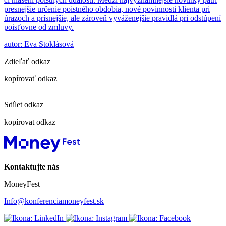
presnejšie určenie poistného obdobia, nové povinnosti klienta pri
úrazoch a prísnejšie, ale zároveň vyváženejšie pravidlá pri odstúpení
poisťovne od zmluvy.
autor: Eva Stoklásová
Zdieľať odkaz
kopírovať odkaz
Sdílet odkaz
kopírovat odkaz
Kontaktujte nás
MoneyFest
Info@konferenciamoneyfest.sk