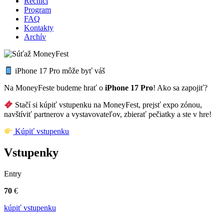
Rečníci
Program
FAQ
Kontakty
Archív
iPhone 17 Pro môže byť váš
Na MoneyFeste budeme hrať o
iPhone 17 Pro
! Ako sa zapojiť?
Stačí si kúpiť vstupenku na MoneyFest, prejsť expo zónou,
navštíviť partnerov a vystavovateľov, zbierať pečiatky a ste v hre!
Kúpiť vstupenku
Vstupenky
Entry
70
€
kúpiť vstupenku