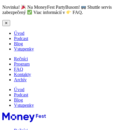
Novinka!
Na MoneyFest PartyBusom!
Shuttle servis
zabezpečený
Viac informácií v
FAQ.
✕
Úvod
Podcast
Blog
Vstupenky
Rečníci
Program
FAQ
Kontakty
Archív
Úvod
Podcast
Blog
Vstupenky