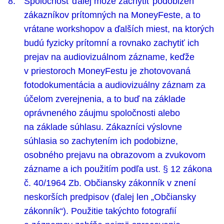
Spoločnosť ďalej môže zachytiť podobizeň
zákazníkov prítomných na MoneyFeste, a to
vrátane workshopov a ďalších miest, na ktorých
budú fyzicky prítomní a rovnako zachytiť ich
prejav na audiovizuálnom zázname, keďže
v priestoroch MoneyFestu je zhotovovaná
fotodokumentácia a audiovizuálny záznam za
účelom zverejnenia, a to buď na základe
oprávneného záujmu spoločnosti alebo
na základe súhlasu. Zákazníci výslovne
súhlasia so zachytením ich podobizne,
osobného prejavu na obrazovom a zvukovom
zázname a ich použitím podľa ust. § 12 zákona
č. 40/1964 Zb. Občiansky zákonník v znení
neskorších predpisov (ďalej len „Občiansky
zákonník“). Použitie takýchto fotografií