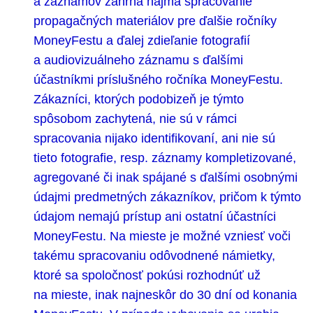
a záznamov zahŕňa najmä spracovanie
propagačných materiálov pre ďalšie ročníky
MoneyFestu a ďalej zdieľanie fotografií
a audiovizuálneho záznamu s ďalšími
účastníkmi príslušného ročníka MoneyFestu.
Zákazníci, ktorých podobizeň je týmto
spôsobom zachytená, nie sú v rámci
spracovania nijako identiﬁkovaní, ani nie sú
tieto fotograﬁe, resp. záznamy kompletizované,
agregované či inak spájané s ďalšími osobnými
údajmi predmetných zákazníkov, pričom k týmto
údajom nemajú prístup ani ostatní účastníci
MoneyFestu. Na mieste je možné vzniesť voči
takému spracovaniu odôvodnené námietky,
ktoré sa spoločnosť pokúsi rozhodnúť už
na mieste, inak najneskôr do 30 dní od konania