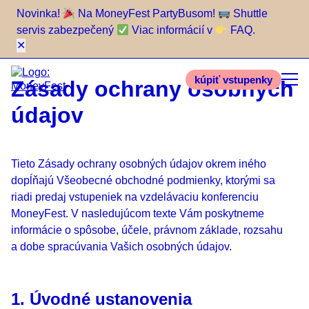
Novinka!
Na MoneyFest PartyBusom!
Shuttle
servis zabezpečený
Viac informácií v
FAQ.
✕
kúpiť vstupenky
Zásady ochrany osobných
údajov
Tieto Zásady ochrany osobných údajov okrem iného
dopĺňajú Všeobecné obchodné podmienky, ktorými sa
riadi predaj vstupeniek na vzdelávaciu konferenciu
MoneyFest. V nasledujúcom texte Vám poskytneme
informácie o spôsobe, účele, právnom základe, rozsahu
a dobe spracúvania Vašich osobných údajov.
1. Úvodné ustanovenia